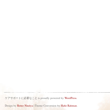
ケアサポートに必要なこと is proudly powered by
WordPress
.
Design by
Retno Nindya
| Theme Conversion by
Hafiz Rahman
.